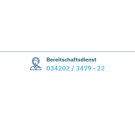
Bereitschaftsdienst
034202 / 3479 - 22
Abwasserzweckverband Delitzsch
Beerendorfer Straße 1
04509 Delitzsch
+49 (0)34202 / 3479 - 10
+49 (0)34202 / 3479 - 13